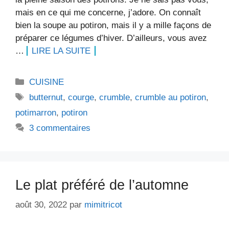
mais en ce qui me concerne, j’adore. On connaît
bien la soupe au potiron, mais il y a mille façons de
préparer ce légumes d’hiver. D’ailleurs, vous avez
…
LIRE LA SUITE
Catégories
CUISINE
Étiquettes
butternut
,
courge
,
crumble
,
crumble au potiron
,
potimarron
,
potiron
3 commentaires
Le plat préféré de l’automne
août 30, 2022
par
mimitricot