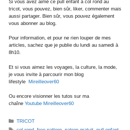
Si vous avez aimé ce pull enfant à col rond au
tricot, vous pouvez, bien sûr, liker, commenter mais
aussi partager. Bien sûr, vous pouvez également
vous abonner au blog.
Pour information, et pour ne rien louper de mes
articles, sachez que je publie du lundi au samedi à
8h10.
Et si vous aimez les voyages, la culture, la mode,
je vous invite à parcourir mon blog
lifestyle
Mireilleover60
Ou encore visionner les tutos sur ma
chaîne
Youtube Mireilleover60
Catégories
TRICOT
Étiquettes
col rond
,
free pattern
,
patron gratuit
,
pull enfant