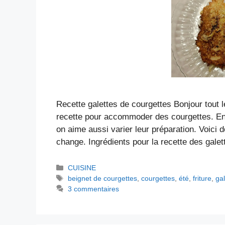
Recette galettes de courgettes Bonjour tout 
recette pour accommoder des courgettes. En ef
on aime aussi varier leur préparation. Voici 
change. Ingrédients pour la recette des gal
Catégories
CUISINE
Étiquettes
beignet de courgettes
,
courgettes
,
été
,
friture
,
gal
3 commentaires