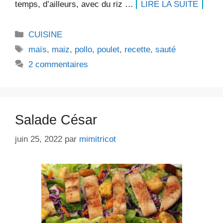
temps, d’ailleurs, avec du riz …
LIRE LA SUITE
Catégories
CUISINE
Étiquettes
maïs
,
maiz
,
pollo
,
poulet
,
recette
,
sauté
2 commentaires
Salade César
juin 25, 2022
par
mimitricot