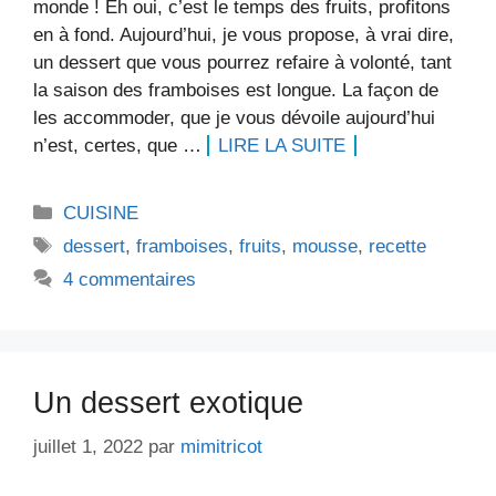
monde ! Eh oui, c’est le temps des fruits, profitons
en à fond. Aujourd’hui, je vous propose, à vrai dire,
un dessert que vous pourrez refaire à volonté, tant
la saison des framboises est longue. La façon de
les accommoder, que je vous dévoile aujourd’hui
n’est, certes, que …
LIRE LA SUITE
Catégories
CUISINE
Étiquettes
dessert
,
framboises
,
fruits
,
mousse
,
recette
4 commentaires
Un dessert exotique
juillet 1, 2022
par
mimitricot