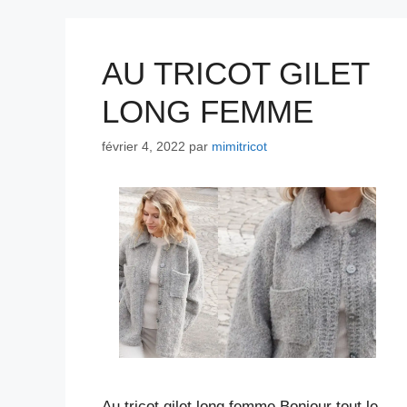
AU TRICOT GILET
LONG FEMME
février 4, 2022
par
mimitricot
Au tricot gilet long femme Bonjour tout le