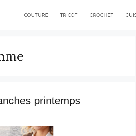
COUTURE
TRICOT
CROCHET
CUI
emme
manches printemps