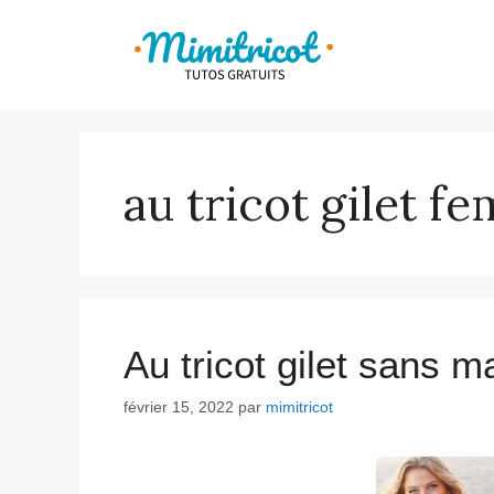
Aller
au
contenu
au tricot gilet f
Au tricot gilet sans 
février 15, 2022
par
mimitricot