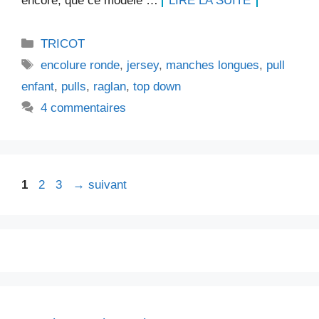
encore, que ce modèle …
LIRE LA SUITE
Catégories
TRICOT
Étiquettes
encolure ronde
,
jersey
,
manches longues
,
pull
enfant
,
pulls
,
raglan
,
top down
4 commentaires
Page
Page
Page
1
2
3
→
suivant