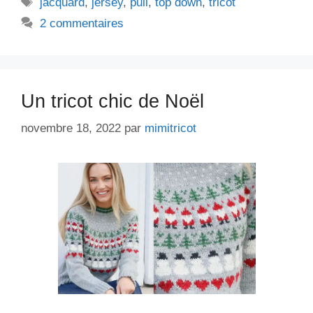
Étiquettes
jacquard
,
jersey
,
pull
,
top down
,
tricot
2 commentaires
Un tricot chic de Noël
novembre 18, 2022
par
mimitricot