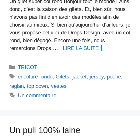
Un gilet super col rond Bonjour tout le monde ! Ainsi
donc, c’est la saison des gilets. Et, bien sûr, nous
n’avons pas fini d’en avoir des modèles afin de
choisir au mieux. Si bien qu’aujourd’hui d’ailleurs, je
vous propose celui-ci de Drops Design, avec un col
rond, bien dégagé. Encore une fois, nous
remercions Drops …
LIRE LA SUITE
Catégories
TRICOT
Étiquettes
encolure ronde
,
Gilets
,
jacket
,
jersey
,
poche
,
raglan
,
top down
,
vestes
Un commentaire
Un pull 100% laine