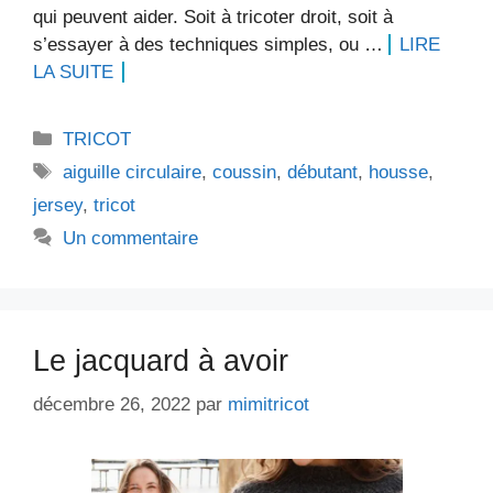
qui peuvent aider. Soit à tricoter droit, soit à
s’essayer à des techniques simples, ou …
LIRE
LA SUITE
Catégories
TRICOT
Étiquettes
aiguille circulaire
,
coussin
,
débutant
,
housse
,
jersey
,
tricot
Un commentaire
Le jacquard à avoir
décembre 26, 2022
par
mimitricot