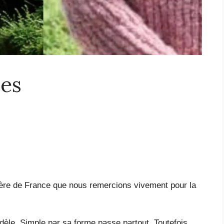
ses
gère de France que nous remercions vivement pour la
odèle. Simple par sa forme passe partout. Toutefois,