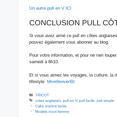
Un autre pull en V ICI
CONCLUSION PULL CÔ
Si vous avez aimé ce pull en côtes anglaise
pouvez également vous abonner au blog.
Pour votre information, et pour ne rien loupe
samedi à 8h10.
Et si vous aimez les voyages, la culture, la 
lifestyle
Mireilleover60
Catégories
TRICOT
Étiquettes
cotes anglaises
,
pull en V
,
pull facile
,
pull simple
Cake marbré facile
Modèle tricot femme