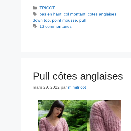
Catégories
TRICOT
Étiquettes
bas en haut
,
col montant
,
cotes anglaises
,
down top
,
point mousse
,
pull
13 commentaires
Pull côtes anglaises
mars 29, 2022
par
mimitricot