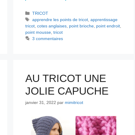
Catégories
TRICOT
Étiquettes
apprendre les points de tricot
,
apprentissage
tricot
,
cotes anglaises
,
point brioche
,
point endroit
,
point mousse
,
tricot
3 commentaires
AU TRICOT UNE
JOLIE CAPUCHE
janvier 31, 2022
par
mimitricot