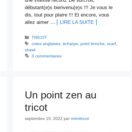
une vitesse record. De surcroit,
débutant(e)s bienvenu(e)s !!! Je vous le
dis, tout pour plaire !!! Et encore, vous
allez aimer …
LIRE LA SUITE
Catégories
TRICOT
Étiquettes
cotes anglaises
,
écharpe
,
point brioche
,
scarf
,
shawl
3 commentaires
Un point zen au
tricot
septembre 19, 2022
par
mimitricot