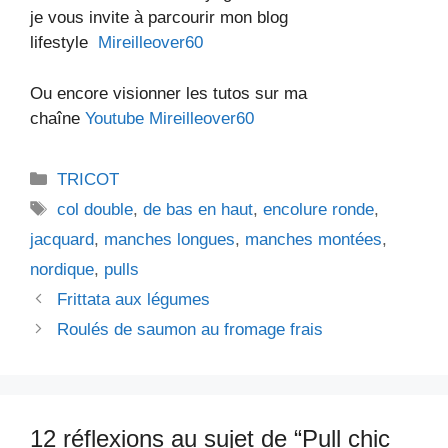
je vous invite à parcourir mon blog
lifestyle
Mireilleover60
Ou encore visionner les tutos sur ma
chaîne
Youtube Mireilleover60
Catégories
TRICOT
Étiquettes
col double
,
de bas en haut
,
encolure ronde
,
jacquard
,
manches longues
,
manches montées
,
nordique
,
pulls
Frittata aux légumes
Roulés de saumon au fromage frais
12 réflexions au sujet de “Pull chic