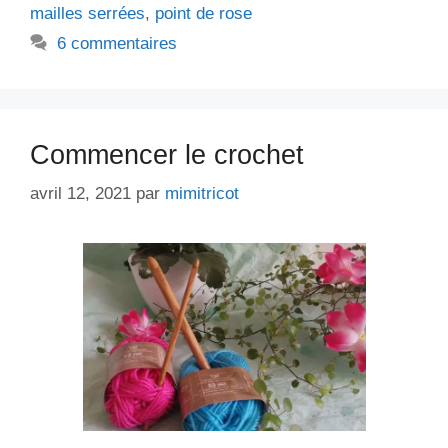
mailles serrées
,
point de rose
6 commentaires
Commencer le crochet
avril 12, 2021
par
mimitricot