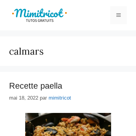
Aller
au
Menu
contenu
calmars
Recette paella
mai 18, 2022
par
mimitricot