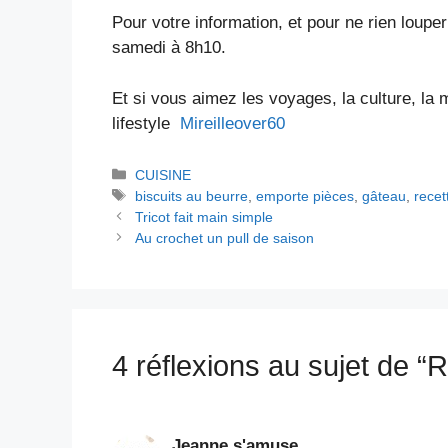
Pour votre information, et pour ne rien loupe
samedi à 8h10.
Et si vous aimez les voyages, la culture, la 
lifestyle
Mireilleover60
Catégories
CUISINE
Étiquettes
biscuits au beurre
,
emporte pièces
,
gâteau
,
recet
Tricot fait main simple
Au crochet un pull de saison
4 réflexions au sujet de “
Jeanne s'amuse