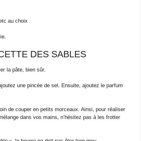
 etc au choix
ie.
CETTE DES SABLES
 la pâte, bien sûr.
ajoutez une pincée de sel. Ensuite, ajoutez le parfum
oin de couper en petits morceaux. Ainsi, pour réaliser
 mélange dans vos mains, n’hésitez pas à les frotter
le », le beurre ne doit pas être trop mou.