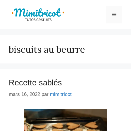
Aller
au
Menu
contenu
biscuits au beurre
Recette sablés
mars 16, 2022
par
mimitricot