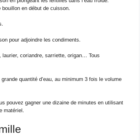
 en plongeant les lentilles dans l’eau froide.
e bouillon en début de cuisson.
s.
sson pour adjoindre les condiments.
, laurier, coriandre, sarriette, origan… Tous
ne grande quantité d’eau, au minimum 3 fois le volume
us pouvez gagner une dizaine de minutes en utilisant
e matériel.
mille