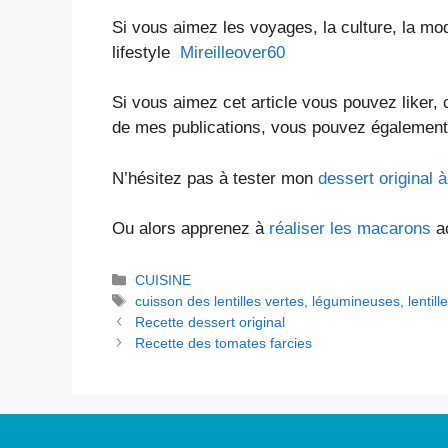
Si vous aimez les voyages, la culture, la mod
lifestyle
Mireilleover60
Si vous aimez cet article vous pouvez liker,
de mes publications, vous pouvez également
N’hésitez pas à tester mon
dessert original 
Ou alors apprenez à
réaliser les macarons
ac
Catégories
CUISINE
Étiquettes
cuisson des lentilles vertes
,
légumineuses
,
lentill
Recette dessert original
Recette des tomates farcies