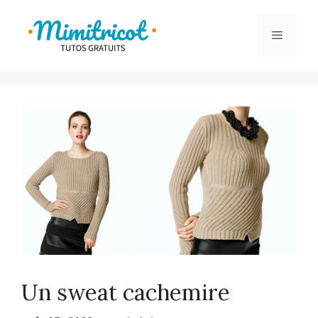
Aller
au
Menu
contenu
Un sweat cachemire