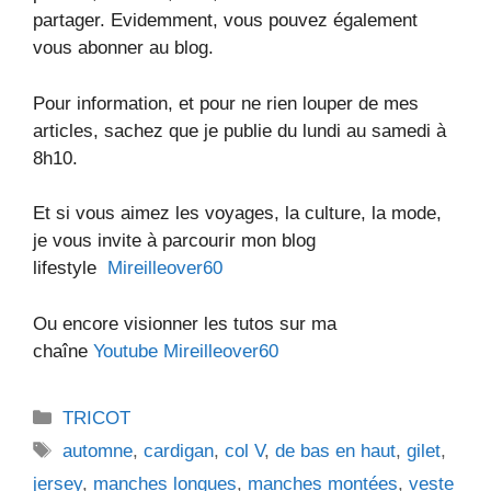
partager. Evidemment, vous pouvez également
vous abonner au blog.
Pour information, et pour ne rien louper de mes
articles, sachez que je publie du lundi au samedi à
8h10.
Et si vous aimez les voyages, la culture, la mode,
je vous invite à parcourir mon blog
lifestyle
Mireilleover60
Ou encore visionner les tutos sur ma
chaîne
Youtube Mireilleover60
Catégories
TRICOT
Étiquettes
automne
,
cardigan
,
col V
,
de bas en haut
,
gilet
,
jersey
,
manches longues
,
manches montées
,
veste