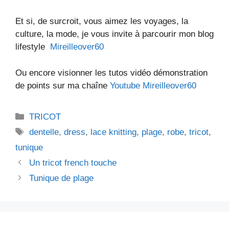
Et si, de surcroit, vous aimez les voyages, la
culture, la mode, je vous invite à parcourir mon blog
lifestyle
Mireilleover60
Ou encore visionner les tutos vidéo démonstration
de points sur ma chaîne
Youtube Mireilleover60
Catégories
TRICOT
Étiquettes
dentelle
,
dress
,
lace knitting
,
plage
,
robe
,
tricot
,
tunique
Un tricot french touche
Tunique de plage