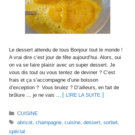
Le dessert attendu de tous Bonjour tout le monde !
A vrai dire c’est jour de fête aujourd’hui. Alors, oui
on va se faire plaisir avec un super dessert. Je
vous dis tout ou vous tentez de deviner ? C’est
frais et ça s’accompagne d’une boisson
d’exception ? Vous brulez ? D’ailleurs, en fait de
brûlure … je ne vais …
LIRE LA SUITE
Catégories
CUISINE
Étiquettes
abricot
,
champagne
,
cuisine
,
dessert
,
sorbet
,
spécial