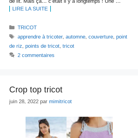
de lit. Mais ça… c’était il y a longtemps ! Une …
LIRE LA SUITE
Catégories
TRICOT
Étiquettes
apprendre à tricoter
,
automne
,
couverture
,
point
de riz
,
points de tricot
,
tricot
2 commentaires
Crop top tricot
juin 28, 2022
par
mimitricot