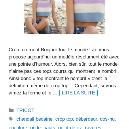
Crop top tricot Bonjour tout le monde ! Je vous
propose aujourd’hui un modèle résolument été avec
une pointe d’humour. Alors, bien sûr, tout le monde
n’aime pas ces tops courts qui montrent le nombril.
Ainsi donc « top montrant le nombril » c’est la
définition même de crop top… Cependant, si vous
aimez la forme et le …
LIRE LA SUITE
Catégories
TRICOT
Étiquettes
chandail bedaine
,
crop top
,
débardeur
,
dos-nu
,
encolure ronde
,
hauts
,
point de riz
,
rayures