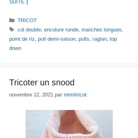
SUITE
Catégories
TRICOT
Étiquettes
col double
,
encolure ronde
,
manches longues
,
point de riz
,
pull demi-saison
,
pulls
,
raglan
,
top
down
Tricoter un snood
novembre 12, 2021
par
mimitricot