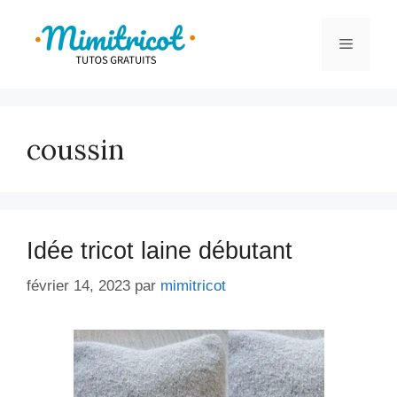
Aller
au
Menu
contenu
coussin
Idée tricot laine débutant
février 14, 2023
par
mimitricot