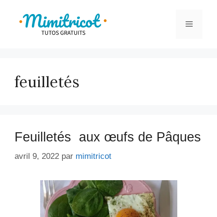
Aller
au
Menu
contenu
feuilletés
Feuilletés aux œufs de Pâques
avril 9, 2022
par
mimitricot