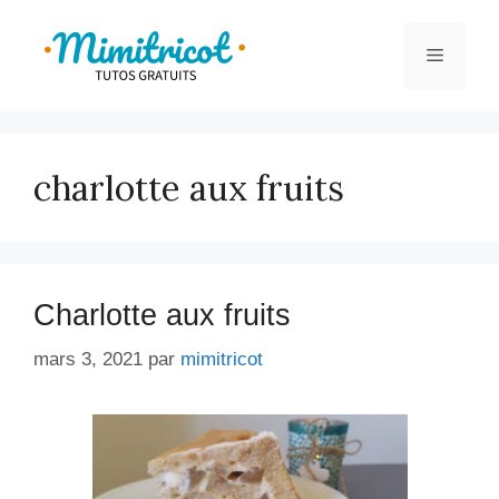
Aller
au
Menu
contenu
charlotte aux fruits
Charlotte aux fruits
mars 3, 2021
par
mimitricot