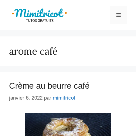
Aller
au
Menu
contenu
arome café
Crème au beurre café
janvier 6, 2022
par
mimitricot