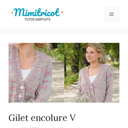
Aller
au
Menu
contenu
Gilet encolure V