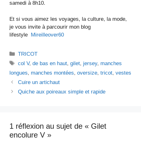
samedi à 8h10.
Et si vous aimez les voyages, la culture, la mode,
je vous invite à parcourir mon blog
lifestyle
Mireilleover60
Catégories
TRICOT
Étiquettes
col V
,
de bas en haut
,
gilet
,
jersey
,
manches
longues
,
manches montées
,
oversize
,
tricot
,
vestes
Cuire un artichaut
Quiche aux poireaux simple et rapide
1 réflexion au sujet de « Gilet
encolure V »