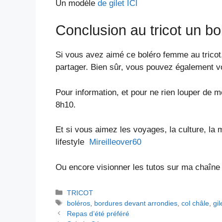
Un modèle
de gilet ICI
Conclusion au tricot un b
Si vous avez aimé ce boléro femme au tricot
partager. Bien sûr, vous pouvez également v
Pour information, et pour ne rien louper de m
8h10.
Et si vous aimez les voyages, la culture, la 
lifestyle
Mireilleover60
Ou encore visionner les tutos sur ma chaîn
Catégories
TRICOT
Étiquettes
boléros
,
bordures devant arrondies
,
col châle
,
gil
Repas d’été préféré