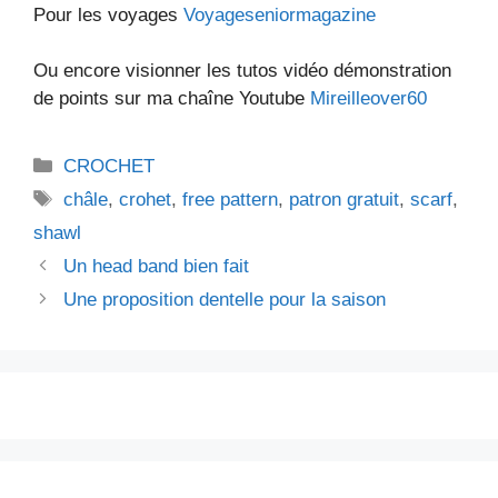
Pour les voyages
Voyageseniormagazine
Ou encore visionner les tutos vidéo démonstration
de points sur ma chaîne Youtube
Mireilleover60
Catégories
CROCHET
Étiquettes
châle
,
crohet
,
free pattern
,
patron gratuit
,
scarf
,
shawl
Un head band bien fait
Une proposition dentelle pour la saison