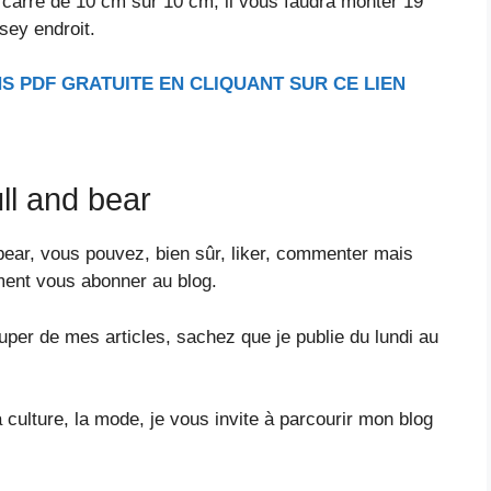
un carré de 10 cm sur 10 cm, il vous faudra monter 19
rsey endroit.
S PDF GRATUITE EN CLIQUANT SUR CE LIEN
ll and bear
bear, vous pouvez, bien sûr, liker, commenter mais
ment vous abonner au blog.
ouper de mes articles, sachez que je publie du lundi au
a culture, la mode, je vous invite à parcourir mon blog