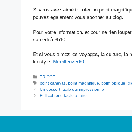
Si vous avez aimé tricoter un point magnifiq
pouvez également vous abonner au blog.
Pour votre information, et pour ne rien loupe
samedi à 8h10.
Et si vous aimez les voyages, la culture, la 
lifestyle
Mireilleover60
Catégories
TRICOT
Étiquettes
point canevas
,
point magnifique
,
point oblique
,
tr
Un dessert facile qui impressionne
Pull col rond facile à faire