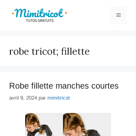
Aller
au
Menu
contenu
robe tricot; fillette
Robe fillette manches courtes
avril 9, 2024
par
mimitricot