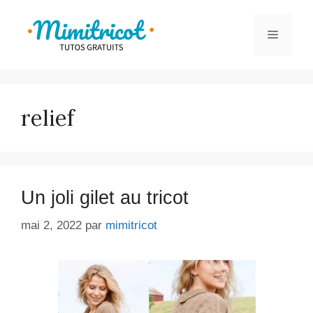
Aller
au
Menu
contenu
relief
Un joli gilet au tricot
mai 2, 2022
par
mimitricot