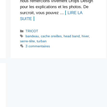
nous remercions vivement Drops Design
pour les explications et les photos. De
surcroit, vous pouvez …
LIRE LA
SUITE
Catégories
TRICOT
Étiquettes
bandeau
,
cache oreilles
,
head band
,
hiver
,
serre-tête
,
turban
3 commentaires