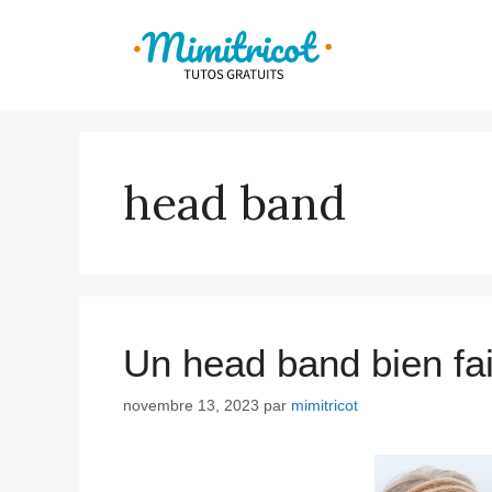
Aller
au
contenu
head band
Un head band bien fai
novembre 13, 2023
par
mimitricot