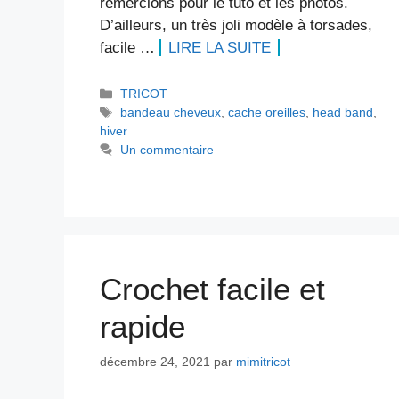
remercions pour le tuto et les photos.
D’ailleurs, un très joli modèle à torsades,
facile …
LIRE LA SUITE
Catégories
TRICOT
Étiquettes
bandeau cheveux
,
cache oreilles
,
head band
,
hiver
Un commentaire
Crochet facile et
rapide
décembre 24, 2021
par
mimitricot