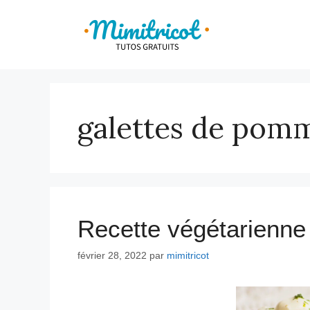
Aller
au
contenu
galettes de pomm
Recette végétarienne 
février 28, 2022
par
mimitricot