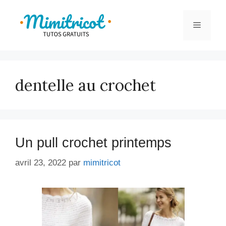
Aller
au
Menu
contenu
dentelle au crochet
Un pull crochet printemps
avril 23, 2022
par
mimitricot