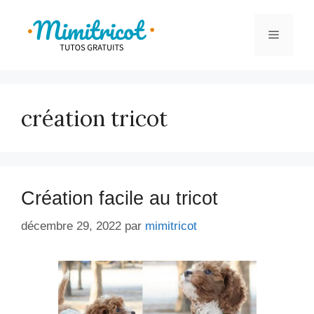
Aller
au
Menu
contenu
création tricot
Création facile au tricot
décembre 29, 2022
par
mimitricot