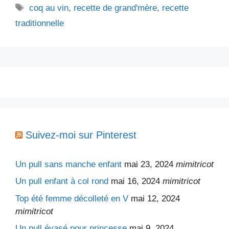
Étiquettes
coq au vin
,
recette de grand'mère
,
recette
traditionnelle
Suivez-moi sur Pinterest
Un pull sans manche enfant
mai 23, 2024
mimitricot
Un pull enfant à col rond
mai 16, 2024
mimitricot
Top été femme décolleté en V
mai 12, 2024
mimitricot
Un pull évasé pour princesse
mai 9, 2024