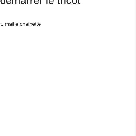
démarrer le tricot
it, maille chaînette