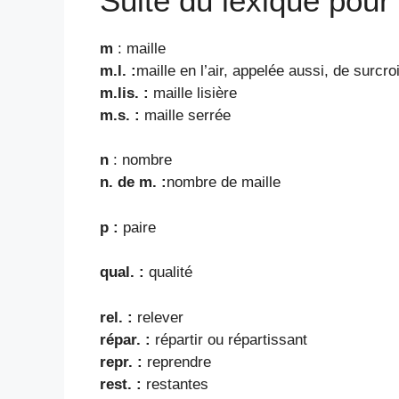
Suite du lexique pour 
m
: maille
m.l. :
maille en l’air, appelée aussi, de surcro
m.lis. :
maille lisière
m.s. :
maille serrée
n
: nombre
n. de m. :
nombre de maille
p :
paire
qual. :
qualité
rel. :
relever
répar. :
répartir ou répartissant
repr. :
reprendre
rest. :
restantes