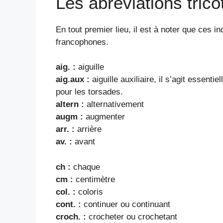
Les abréviations trico
En tout premier lieu, il est à noter que ces i
francophones.
aig. :
aiguille
aig.aux :
aiguille auxiliaire, il s’agit essenti
pour les torsades.
altern :
alternativement
augm :
augmenter
arr. :
arrière
av. :
avant
ch :
chaque
cm :
centimètre
col. :
coloris
cont. :
continuer ou continuant
croch. :
crocheter ou crochetant