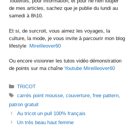
Toutefois, pour information, et pour ne rien louper
de mes articles, sachez que je publie du lundi au
samedi à 8h10.
Et si, de surcroit, vous aimez les voyages, la
culture, la mode, je vous invite à parcourir mon blog
lifestyle
Mireilleover60
Ou encore visionner les tutos vidéo démonstration
de points sur ma chaîne
Youtube Mireilleover60
Catégories
TRICOT
Étiquettes
carrés point mousse
,
couverture
,
free pattern
,
patron gratuit
Au tricot un pull 100% français
Un très beau haut femme