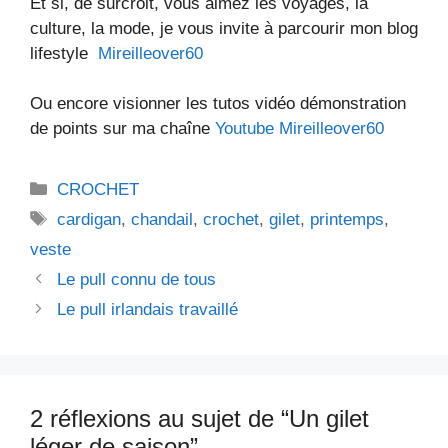
Et si, de surcroit, vous aimez les voyages, la
culture, la mode, je vous invite à parcourir mon blog
lifestyle
Mireilleover60
Ou encore visionner les tutos vidéo démonstration
de points sur ma chaîne
Youtube Mireilleover60
Catégories
CROCHET
Étiquettes
cardigan
,
chandail
,
crochet
,
gilet
,
printemps
,
veste
Le pull connu de tous
Le pull irlandais travaillé
2 réflexions au sujet de “Un gilet
léger de saison”