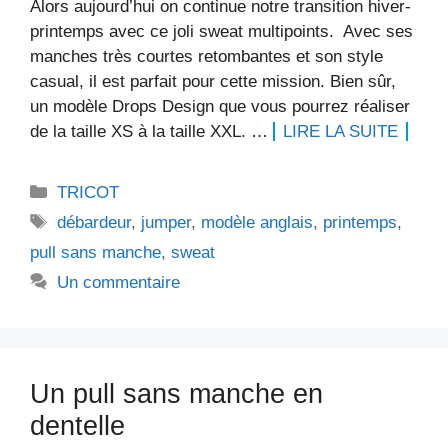
Alors aujourd’hui on continue notre transition hiver-
printemps avec ce joli sweat multipoints. Avec ses
manches très courtes retombantes et son style
casual, il est parfait pour cette mission. Bien sûr,
un modèle Drops Design que vous pourrez réaliser
de la taille XS à la taille XXL. …
LIRE LA SUITE
Catégories
TRICOT
Étiquettes
débardeur
,
jumper
,
modèle anglais
,
printemps
,
pull sans manche
,
sweat
Un commentaire
Un pull sans manche en
dentelle