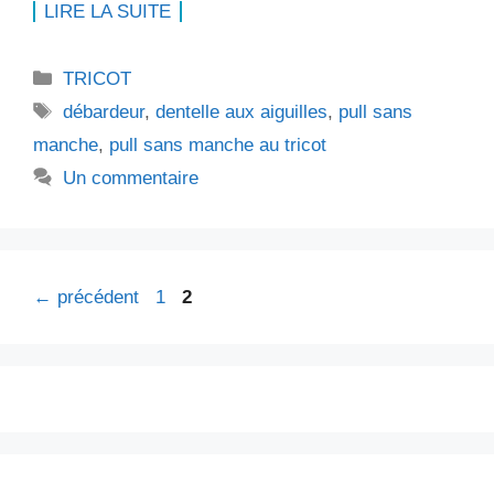
LIRE LA SUITE
Catégories
TRICOT
Étiquettes
débardeur
,
dentelle aux aiguilles
,
pull sans
manche
,
pull sans manche au tricot
Un commentaire
Page
Page
←
précédent
1
2