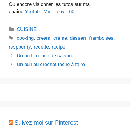
Ou encore visionner les tutos sur ma
chaîne
Youtube Mireilleover60
Catégories
CUISINE
Étiquettes
cooking
,
cream
,
crème
,
dessert
,
framboises
,
raspberriy
,
recette
,
recipe
Un pull cocoon de saison
Un pull au crochet facile à faire
Suivez-moi sur Pinterest