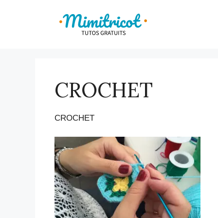
Aller
au
contenu
CROCHET
CROCHET