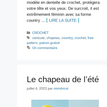
modèle en dentelle de crochet, protègera
votre tête et vos yeux. De surcroit, il est
extrêmement féminin avec sa forme
country …
LIRE LA SUITE
Catégories
CROCHET
Étiquettes
canicule
,
chapeau
,
country
,
crochet
,
free
pattern
,
patron gratuit
Un commentaire
Le chapeau de l’été
juillet 4, 2023
par
mimitricot