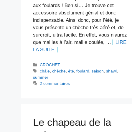
aux foulards ! Ben si… Je trouve cet
accessoire absolument génial et donc
indispensable. Ainsi donc, pour l’été, je
vous présente un chèche très aéré et, de
surcroit, ultra facile. En effet, vous n’aurez
que mailles à l’air, maille coulée, …
LIRE
LA SUITE
Catégories
CROCHET
Étiquettes
châle
,
chèche
,
été
,
foulard
,
saison
,
shawl
,
summer
2 commentaires
Le chapeau de la