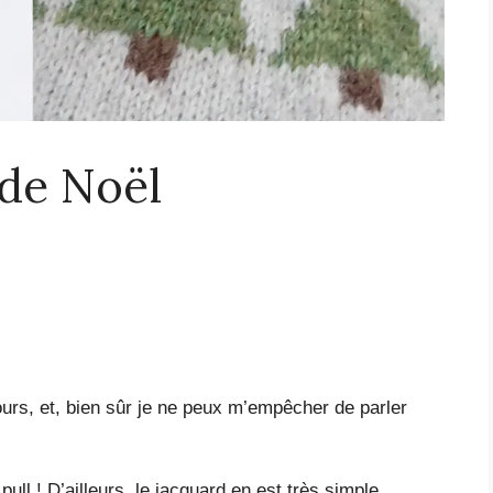
 de Noël
rs, et, bien sûr je ne peux m’empêcher de parler
pull ! D’ailleurs, le jacquard en est très simple.